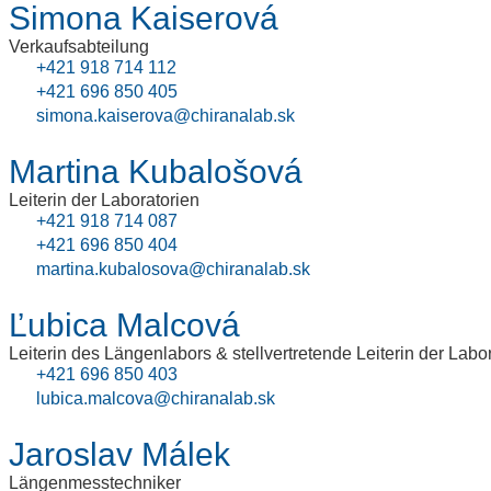
Simona Kaiserová
Verkaufsabteilung
+421 918 714 112
+421 696 850 405
simona.kaiserova@chiranalab.sk
Martina Kubalošová
Leiterin der Laboratorien
+421 918 714 087
+421 696 850 404
martina.kubalosova@chiranalab.sk
Ľubica Malcová
Leiterin des Längenlabors & stellvertretende Leiterin der Labo
+421 696 850 403
lubica.malcova@chiranalab.sk
Jaroslav Málek
Längenmesstechniker