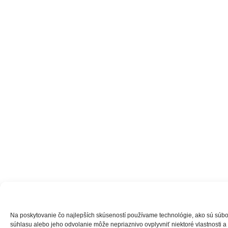
Na poskytovanie čo najlepších skúseností používame technológie, ako sú súbory
súhlasu alebo jeho odvolanie môže nepriaznivo ovplyvniť niektoré vlastnosti a 