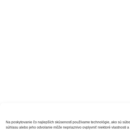
Na poskytovanie čo najlepších skúseností používame technológie, ako sú súbory
súhlasu alebo jeho odvolanie môže nepriaznivo ovplyvniť niektoré vlastnosti a 