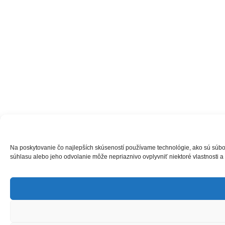
Na poskytovanie čo najlepších skúseností používame technológie, ako sú súbory
súhlasu alebo jeho odvolanie môže nepriaznivo ovplyvniť niektoré vlastnosti a 