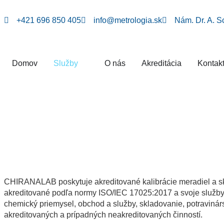
+421 696 850 405
info@metrologia.sk
Nám. Dr. A. S
Domov
Služby
O nás
Akreditácia
Kontak
CHIRANALAB poskytuje akreditované kalibrácie meradiel a skú
akreditované podľa normy ISO/IEC 17025:2017 a svoje služby po
chemický priemysel, obchod a služby, skladovanie, potravinárs
akreditovaných a prípadných neakreditovaných činností.